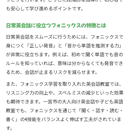
親子参加OKなフォニックス英会話教室の特
も安心して学び進めるポイントです。
徴
日常英会話に役立つフォニックスの特徴とは
大人も学べるフォニックス付き英会話教室
とは
日常英会話をスムーズに行うためには、フォニックスで
英会話とフォニックス両対応の選び方ポイ
身につく「正しい発音」と「音から単語を推測する力」
ント
が非常に役立ちます。例えば、初めて聞く単語でも音の
ルールを知っていれば、意味は分からなくても発音でき
発音と読みを伸ばす英会話レッスン活用術
るため、会話が止まるリスクを減らせます。
フォニックスで英会話発音力を効果的に伸
ばす
また、フォニックス学習を取り入れた英会話教室では、
リスニング力の向上や、スペルミスの減少といった効果
英会話レッスンで読みのスキルを高める方
も期待できます。一宮市の大人向け英会話や子ども英語
法
教室でも、フォニックスを通じて「聞く・話す・読む・
発音指導が強い英会話レッスンの選び方
書く」の4技能をバランスよく伸ばす工夫がされていま
英会話学習で実感するフォニックス活用の
す。
効果