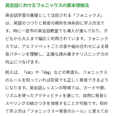
一宮市で親子英会話を始める最適な手順と
英会話におけるフォニックスの基本理解法
は
英会話学習の基礎として注目される「フォニックス」
英会話初心者親子におすすめの学習スタイ
は、英語のつづりと発音の規則を体系的に学ぶ方法で
ル
す。特に一宮市の英会話教室でも導入が進んでおり、子
親子で続けやすい英会話レッスンの工夫
どもから大人まで幅広く利用されています。フォニック
親子英会話が育むコミュニケーション力
スでは、アルファベットごとの音や組み合わせによる発
フォニックス勉強法の基本を実践から学ぶ
音パターンを理解し、正確な読み書きやリスニング力の
英会話に活きるフォニックス練習の具体例
向上につなげます。
フォニックス勉強法で発音と読みの基礎習
例えば、「cat」や「dog」などの単語も、フォニックス
得
のルールを知っていれば初見でも正しく発音できるよう
フォニックスのルールを英会話でどう活用
になります。英会話レッスンの現場では、カードや歌、
するか
リズムを使ったアクティビティを通じて、自然に発音と
英会話初級者向けフォニックス練習法とは
スペリングの結びつきを体感することが可能です。初め
て学ぶ方は「フォニックス＝発音のルール」と覚えてお
実践的フォニックスで英会話力を伸ばす方