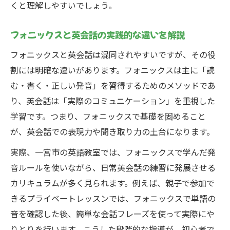
くと理解しやすいでしょう。
法
子どもも大人も安心の英会話学習法とは
フォニックスと英会話の実践的な違いを解説
英会話を子どもも大人も安心して学ぶ工夫
フォニックスと英会話は混同されやすいですが、その役
年齢を問わず続けやすい英会話学習の秘訣
割には明確な違いがあります。フォニックスは主に「読
親子で取り組める英会話の基本ステップ
む・書く・正しい発音」を習得するためのメソッドであ
英会話学習法で大切なフォニックスの使い
り、英会話は「実際のコミュニケーション」を重視した
方
学習です。つまり、フォニックスで基礎を固めること
子どもも大人も楽しく続く英会話レッスン
が、英会話での表現力や聞き取り力の土台になります。
法
実際、一宮市の英語教室では、フォニックスで学んだ発
一宮市で見つけるフォニックス対応の場所
音ルールを使いながら、日常英会話の練習に発展させる
英会話とフォニックスに強い教室の見分け
カリキュラムが多く見られます。例えば、親子で参加で
方
きるプライベートレッスンでは、フォニックスで単語の
一宮市でフォニックス対応の英会話教室を
音を確認した後、簡単な会話フレーズを使って実際にや
探す
りとりを行います。こうした段階的な指導が、初心者で