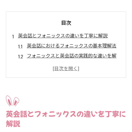
目次
英会話とフォニックスの違いを丁寧に解説
英会話におけるフォニックスの基本理解法
フォニックスと英会話の実践的な違いを解
説
日常英会話に役立つフォニックスの特徴と
は
英会話力向上にフォニックスが重要な理由
フォニックスが英会話学習にもたらす効果
英会話とフォニックスの違いを丁寧に
一宮市で親子一緒に始める英会話入門
解説
親子で楽しく学べる英会話の始め方とコツ