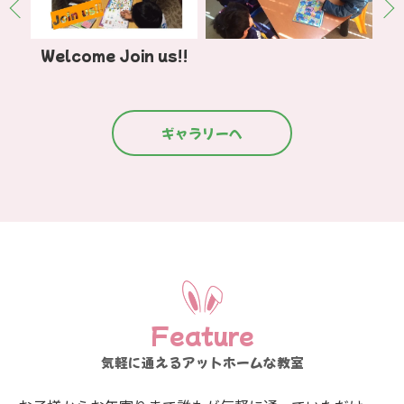
Welcome Join us!!
h
ギャラリーへ
Feature
気軽に通えるアットホームな教室