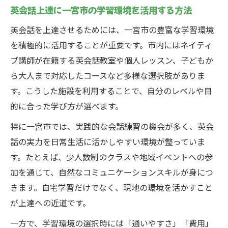
英会話上達に一宮市の学習環境を活用する方法
日常に活かせる一宮市英会話学習のすすめ
英会話を上達させるためには、一宮市の豊富な学習環境
英会話を日常で活かす一宮市での実践アイ
を積極的に活用することが重要です。市内にはネイティ
デア
ブ講師が在籍する英会話教室や個人レッスン、子どもか
英会話学習を一宮市の生活に取り入れるコ
ら大人まで対応したコースなど多様な選択肢がありま
ツ
す。こうした施設を利用することで、自分のレベルや目
一宮市で英会話が身につく日常的な練習方
的に合った学び方が選べます。
法
特に一宮市では、実践的な会話練習の機会が多く、英会
英会話上達に役立つ一宮市の生活環境の魅
話の実力を日常生活に活かしやすい環境が整っていま
力
す。たとえば、少人数制のクラスや地域イベントへの参
一宮市で毎日続けられる英会話学習習慣の
加を通じて、自然なコミュニケーションスキルが身につ
作り方
きます。自宅学習だけでなく、現地の環境を活かすこと
大人も楽しめる英会話練習法を一宮市で発見
が上達への近道です。
大人が一宮市で実践できる英会話練習法を
一方で、学習環境の選択時には「通いやすさ」「費用」
紹介