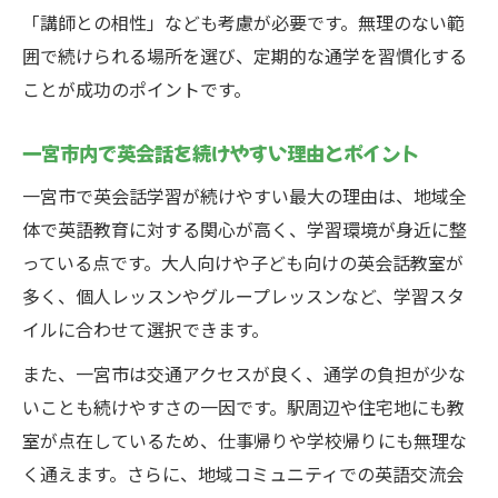
「講師との相性」なども考慮が必要です。無理のない範
英会話上達を目指す大人向け一宮市の学習
囲で続けられる場所を選び、定期的な通学を習慣化する
環境
ことが成功のポイントです。
一宮市で大人も参加しやすい英会話イベン
ト活用法
一宮市内で英会話を続けやすい理由とポイント
大人世代が楽しめる一宮市の英会話練習の
一宮市で英会話学習が続けやすい最大の理由は、地域全
場選び
体で英語教育に対する関心が高く、学習環境が身近に整
一宮市で個人レッスンや少人数の英会話を
っている点です。大人向けや子ども向けの英会話教室が
体験
多く、個人レッスンやグループレッスンなど、学習スタ
一宮市で英会話を続けるためのコツとは
イルに合わせて選択できます。
英会話学習を一宮市で継続する仕組み作り
また、一宮市は交通アクセスが良く、通学の負担が少な
の工夫
いことも続けやすさの一因です。駅周辺や住宅地にも教
一宮市で無理なく英会話を続けるためのポ
室が点在しているため、仕事帰りや学校帰りにも無理な
イント
く通えます。さらに、地域コミュニティでの英語交流会