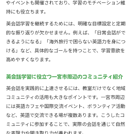
英会話上達を目指す一宮市民の継続実践例
やイベントも開催されており、学習のモチベーション維
を紹介
持にも役立ちます。
一宮市の生活リズムに合わせた英会話学習
英会話学習を継続するためには、明確な目標設定と定期
方法
的な振り返りが欠かせません。例えば、「日常会話がで
英会話を一宮市で長く続けるための地域サ
きるようになる」「海外旅行で困らない英語力を身につ
ポート活用
ける」など、具体的なゴールを持つことで、学習意欲を
子どもから大人まで一宮市の英会話事情
高めやすくなります。
一宮市の子ども向け英会話教室と選び方の
英会話学習に役立つ一宮市周辺のコミュニティ紹介
ポイント
大人も学べる一宮市の英会話教室の特徴を
英会話を実践的に上達させるには、教室だけでなく地域
解説
コミュニティの活用も大きなポイントです。一宮市周辺
には英語カフェや国際交流イベント、ボランティア活動
一宮市で人気の英会話学習スタイルを年代
など、英語で交流できる場が複数あります。こうしたコ
別に紹介
ミュニティに参加することで、実際の会話を通じて自然
子どもから大人まで安心の一宮市英会話環
な表現力や聞き取り力が養われます。