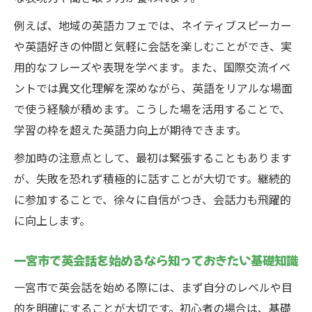
境
一宮市で家族みんなが英会話を学ぶ方法と
例えば、地域の英語カフェでは、ネイティブスピーカー
は
や英語好きの仲間と気軽に会話を楽しむことができ、実
用的なフレーズや表現を学べます。また、国際交流イベ
実践的な一宮市英会話上達の秘訣を公開
ントでは異文化理解を深めながら、英語をリアルな場面
一宮市で英会話上達を実感できる実践方法
で使う経験が積めます。こうした場を活用することで、
を公開
学習の枠を超えた英語力向上が期待できます。
英会話力を伸ばす一宮市の独自トレーニン
参加時の注意点として、最初は緊張することもあります
グ法
が、失敗を恐れず積極的に話すことが大切です。継続的
一宮市の英会話学習で得たリアルな体験談
に参加することで、徐々に自信がつき、会話力も飛躍的
紹介
に向上します。
英会話上達を目指す一宮市の実践的なアイ
デア集
一宮市で英会話を始めるなら知っておきたい基礎知識
一宮市ならではの英会話上達サポート活用
一宮市で英会話を始める際には、まず自分のレベルや目
術
的を明確にすることが大切です。初心者の場合は、基礎