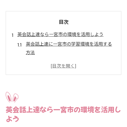
目次
英会話上達なら一宮市の環境を活用しよう
英会話上達に一宮市の学習環境を活用する
方法
一宮市内で英会話を続けやすい理由とポイ
ント
英会話学習に役立つ一宮市周辺のコミュニ
ティ紹介
一宮市で英会話を始めるなら知っておきた
い基礎知識
英会話上達なら一宮市の環境を活用し
一宮市の英会話スクールと交流の場の活用
よう
術