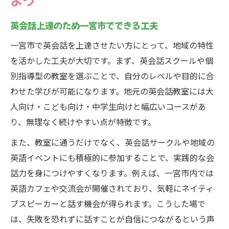
よう
英会話の日常的実践で得られる効果とは
生活リズムに合わせた英会話学習の工夫
英会話上達のため一宮市でできる工夫
英会話力を自然に高める毎日の取り組み
一宮市で英会話を上達させたい方にとって、地域の特性
大人も楽しめる一宮市の英会話学習法
を活かした工夫が大切です。まず、英会話スクールや個
大人が英会話を楽しむための学習法選び
別指導型の教室を選ぶことで、自分のレベルや目的に合
わせた学びが可能になります。地元の英会話教室には大
一宮市で英会話を学ぶ大人のための工夫
人向け・こども向け・中学生向けと幅広いコースがあ
英会話サークル利用で広がる学びの輪
り、無理なく続けやすい点が特徴です。
大人向け英会話で役立つ実践的アプローチ
また、教室に通うだけでなく、英会話サークルや地域の
英会話力を高める大人のための継続法
英語イベントにも積極的に参加することで、実践的な会
こどもと共に取り組む家庭での英会話実践術
話力を身につけやすくなります。例えば、一宮市内では
家庭で実践できるこども英会話のコツ
英語カフェや交流会が開催されており、気軽にネイティ
親子で楽しむ英会話学習の工夫とは
ブスピーカーと話す機会が得られます。こうした場で
こどもの英会話力を伸ばす日常的習慣
は、失敗を恐れずに話すことが自信につながるという声