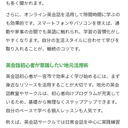
家庭英会話で大切にしたい実践ポイント
も多く聞かれます。
こどもの英会話上達を支える親のサポート
さらに、オンライン英会話を活用して隙間時間に学ぶの
英会話力を磨くサークル活用アイデア集
も効果的です。スマートフォンやパソコンを使えば、通
英会話サークルを活かす参加のコツ
勤や家事の合間でも英語に触れられ、学習の習慣化がし
一宮市の英会話サークルで学びを深める
やすくなります。自分の生活スタイルに合わせて学びを
取り入れることが、継続のコツです。
サークル活動がもたらす英会話力アップ
英会話仲間を作るサークル活用術
英会話初心者が意識したい地元活用術
継続しやすい英会話サークルの選び方
英会話初心者が一宮市で効率よく学び始めるには、まず
自信を持って話せる英会話力を手に入れる
身近なリソースを活用することが大切です。地元の英会
英会話に自信を持つための練習法
話教室やサークルは、初心者向けプログラムが充実して
実践経験で英会話力を高める方法とは
いるため、基礎から無理なくステップアップできます。
一宮市で自信をつける英会話のポイント
自分のペースで学べる個人レッスンも人気です。
英会話上達を実感できる成長ステップ
例えば、英会話サークルでは日常会話を中心に実践練習
自信を持てる英会話力を目指す日々の工夫