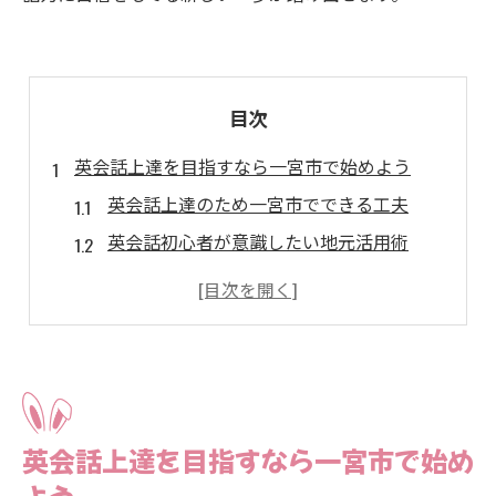
目次
英会話上達を目指すなら一宮市で始めよう
英会話上達のため一宮市でできる工夫
英会話初心者が意識したい地元活用術
英会話習得のコツを地域の学びで実感
一宮市の英会話環境を活かすポイント
英会話力向上に役立つ地域イベント体験
日常に取り入れる英会話習慣化の秘訣とは
英会話習慣化のコツを日常に活かす方法
英会話上達を目指すなら一宮市で始め
無理なく英会話を続ける習慣化アイデア