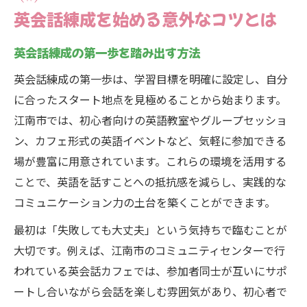
江南市の英語教室を効果的に活用する方法
英会話練成を始める意外なコツとは
英会話練成で地域の学び場を最大限使うコ
ツ
英会話練成の第一歩を踏み出す方法
英会話練成と日常生活の結びつけ方
英会話練成の第一歩は、学習目標を明確に設定し、自分
実践型英会話イベントのメリットとは
に合ったスタート地点を見極めることから始まります。
江南市ならではの英会話練成体験談
江南市では、初心者向けの英語教室やグループセッショ
実践型英会話で自信を育む秘訣
ン、カフェ形式の英語イベントなど、気軽に参加できる
英会話練成で実践力を伸ばすアプローチ
場が豊富に用意されています。これらの環境を活用する
ことで、英語を話すことへの抵抗感を減らし、実践的な
英会話練成の失敗を成功に変える考え方
コミュニケーション力の土台を築くことができます。
英会話練成で自信を持つための環境作り
最初は「失敗しても大丈夫」という気持ちで臨むことが
ネイティブと話す実践機会の見つけ方
大切です。例えば、江南市のコミュニティセンターで行
江南市の英語教室で学ぶ実践的練成法
われている英会話カフェでは、参加者同士が互いにサポ
英会話に活かす地元環境の活用術
ートし合いながら会話を楽しむ雰囲気があり、初心者で
英会話練成で地域イベントを活用する方法