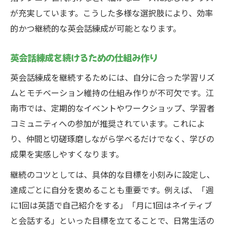
生活場面で英会話練成を実践する方法
が充実しています。こうした多様な選択肢により、効率
江南市の英語教室を活かした練成習慣
的かつ継続的な英会話練成が可能となります。
英会話練成の効果を実感しやすくするコツ
英会話練成を続けるための仕組み作り
英会話練成で毎日続ける工夫とは
英会話練成を継続するためには、自分に合った学習リズ
ムとモチベーション維持の仕組み作りが不可欠です。江
南市では、定期的なイベントやワークショップ、学習者
コミュニティへの参加が推奨されています。これによ
り、仲間と切磋琢磨しながら学べるだけでなく、学びの
成果を実感しやすくなります。
継続のコツとしては、具体的な目標を小刻みに設定し、
達成ごとに自分を褒めることも重要です。例えば、「週
に1回は英語で自己紹介をする」「月に1回はネイティブ
と会話する」といった目標を立てることで、日常生活の