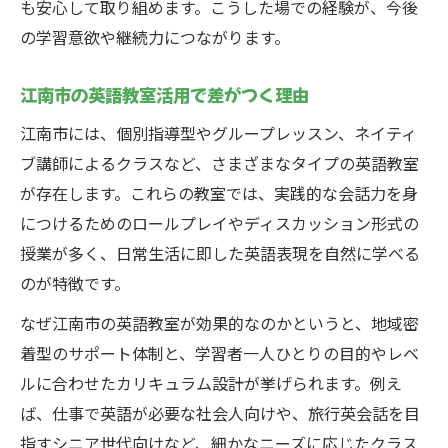
も安心して取り組めます。こうした場での経験が、今後
江南市の英語教室ネットワークの利点
の学習意欲や継続力につながります。
日常に英会話練成を溶け込ませる工夫
英会話練成に役立つ地元情報の集め方
江南市の英語教室活用で差がつく理由
英会話練成で交流の輪を広げるポイント
江南市には、個別指導型やグループレッスン、ネイティ
学び続けたくなる英会話練成の魅力
ブ講師によるクラスなど、さまざまなタイプの英語教室
が存在します。これらの教室では、実践的な会話力を身
英会話練成を続けるモチベーションの作り
につけるためのロールプレイやディスカッション形式の
方
授業が多く、日常生活に即した英語表現を自然に学べる
英会話練成で得られる実生活の変化とは
のが特徴です。
仲間と学ぶ英会話練成の楽しさ
なぜ江南市の英語教室が効果的なのかというと、地域密
江南市の英語教室がサポートする学び方
着型のサポート体制と、学習者一人ひとりの目的やレベ
英会話練成で自分の成長を実感する方法
ルに合わせたカリキュラム設計が挙げられます。例え
生活に根ざす英会話上達実践テクニック
ば、仕事で英語が必要な社会人向けや、旅行英会話を目
英会話練成を日常生活に取り入れる秘策
指すシニア世代向けなど、細かなニーズに応じたクラス