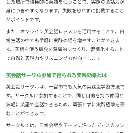
した場所で積極的に英語を使うことで、実際の会話力が
オンライン英会話実践のメリットと活用法
身につきやすくなります。失敗を恐れずに挑戦すること
対面レッスンで得られる実践的な英会話力
がポイントです。
自宅でも学べる英会話実践の工夫を紹介
また、オンライン英会話レッスンを活用することで、日
スケジュールに合わせた英会話実践術を提
常生活の中でも手軽に実践の場を増やすことができま
案
す。英語を使う機会を意識的につくり、習慣化すること
オンラインと対面の組み合わせで効果倍増
で自然と表現力やリスニング力が向上します。
英会話サークル参加で得られる実践効果とは
英会話サークルは、一宮市でも人気の実践型学習方法で
す。サークルに参加することで、同じ目的を持つ仲間と
気軽に英語で会話できるため、緊張せずに実践経験を積
むことができます。
サークルでは、日常会話やテーマに沿ったディスカッシ