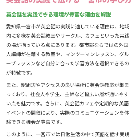
初心者も安心の英会話レッスン体験記
英会話を実践できる環境が豊富な理由を解説
初めての英会話レッスンを体験した感想
愛知県一宮市が英会話の実践に適している理由は、地域
英会話初心者におすすめのレッスン選び方
内に多様な英会話教室やサークル、カフェといった実践
英会話レッスンの流れと実践ポイントを紹
の場が揃っている点にあります。都市部ならではの外国
介
人講師が在籍する教室や、マンツーマンレッスン、グル
講師との英会話実践で自信がつく理由とは
ープレッスンなど自分に合った学習方法を選択できるの
英会話教室で安心して学べる工夫を解説
が特徴です。
一宮市で叶える日常英会話のある暮らし
また、駅周辺やアクセスの良い場所に英会話教室が集ま
英会話実践が日常生活に与える変化とは
っており、社会人や学生、主婦など幅広い層が通いやす
一宮市の英会話サークル活用術を伝授
い点も魅力です。さらに、英会話カフェや定期的な英語
英会話を生活で活かす具体的なシーン事例
イベントの開催により、実際のコミュニケーションを体
験できる機会が豊富です。
子どもも大人も楽しむ英会話実践ライフ
英会話学習を続けるための暮らしの工夫
このように、一宮市では日常生活の中で英語を話す実践