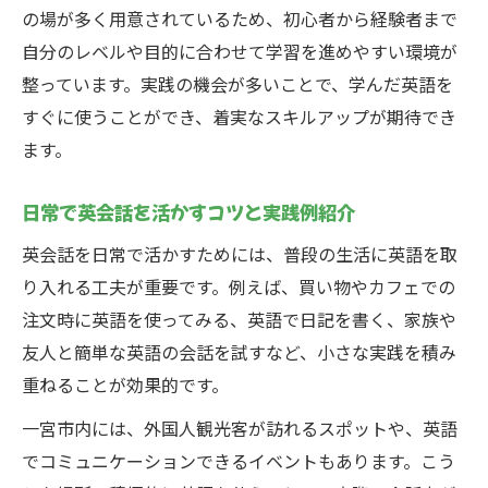
実践を通じた英会話力アップの秘訣とは
の場が多く用意されているため、初心者から経験者まで
自分のレベルや目的に合わせて学習を進めやすい環境が
英会話力を実践で伸ばすための習慣作り
整っています。実践の機会が多いことで、学んだ英語を
マンツーマン英会話実践で得られる成果
すぐに使うことができ、着実なスキルアップが期待でき
英会話教室とサークルの活用法を比較解説
ます。
効果的なフィードバックで実践力を強化
英会話実践を続けるためのモチベ維持法
日常で英会話を活かすコツと実践例紹介
英会話学習に最適な一宮市の選び方ガイド
英会話を日常で活かすためには、普段の生活に英語を取
自分に合う英会話教室の選び方を徹底解説
り入れる工夫が重要です。例えば、買い物やカフェでの
大人向け英会話実践スクール比較ポイント
注文時に英語を使ってみる、英語で日記を書く、家族や
英会話講師選びで重視すべき実践的視点
友人と簡単な英語の会話を試すなど、小さな実践を積み
重ねることが効果的です。
英会話個人レッスンとグループの違い紹介
子ども向け英会話実践学習のポイント解説
一宮市内には、外国人観光客が訪れるスポットや、英語
でコミュニケーションできるイベントもあります。こう
オンラインと対面を活かす英会話実践術