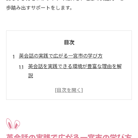
歩踏み出すサポートをします。
目次
英会話の実践で広がる一宮市の学び方
英会話を実践できる環境が豊富な理由を解
説
日常で英会話を活かすコツと実践例紹介
英会話サークル参加で得られる実践効果と
は
英会話教室で身につく実践力の違いを比較
大人も楽しめる英会話実践のポイントまと
英会話の実践で広がる一宮市の学び方
め