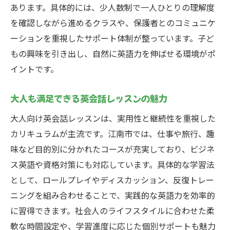
あります。具体的には、少人数制で一人ひとりの理解度
隙間時間を活用した英会話カリキュラム活
を確認しながら進めるクラスや、保護者とのコミュニケ
用法
ーションを重視したサポート体制が整っています。子ど
英会話学習の継続をサポートする方法
もの興味を引き出し、自然に英語力を伸ばせる環境がポ
忙しい社会人向け英会話レッスン選び
イントです。
英会話力が伸びる江南市の新しい学び環境
江南市で注目される英会話学習の新トレン
大人も満足できる英会話レッスンの魅力
ド
大人向け英会話レッスンは、実用性と継続性を重視した
最新の英会話カリキュラムを体験する方法
カリキュラムが主流です。江南市では、仕事や旅行、趣
英会話力アップに役立つ学習ツール紹介
味など目的別に分かれたコースが充実しており、ビジネ
地域密着型で成長できる英会話の特徴
ス英語や資格対策にも対応しています。具体的な学習法
英会話学習における実践の場が広がる理由
として、ロールプレイやディスカッション、反復トレー
ニングを組み合わせることで、実践的な英語力を効率的
教育現場で英会話が果たす役割と今後
に習得できます。社会人のライフスタイルに合わせた柔
目的別に探る英会話カリキュラムの選択術
軟な時間設定や、学習進度に応じた個別サポートも魅力