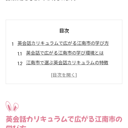
目次
英会話カリキュラムで広がる江南市の学び方
英会話で広がる江南市の学び環境とは
江南市で選ぶ英会話カリキュラムの特徴
子どもに最適な英会話カリキュラムの探し
方
大人も満足できる英会話レッスンの魅力
江南市の英会話教室で学ぶメリット
地域密着型英会話カリキュラムの最新動向
英会話カリキュラムで広がる江南市の
実用的な英会話力を江南市で育てる秘訣