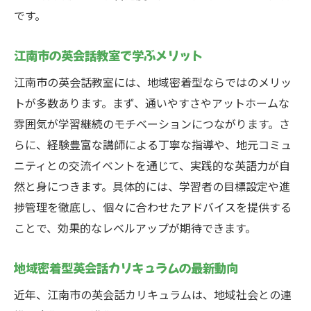
目的に合った英会話カリキュラムの選び方
です。
資格取得を目指す英会話学習のポイント
ビジネス英語に特化したカリキュラム事例
江南市の英会話教室で学ぶメリット
旅行に役立つ英会話力の身につけ方
江南市の英会話教室には、地域密着型ならではのメリッ
趣味や自己啓発におすすめの英会話教室
トが多数あります。まず、通いやすさやアットホームな
目標別に選ぶ英会話の最適解
雰囲気が学習継続のモチベーションにつながります。さ
地域密着で実践力が身につく英会話学習法
らに、経験豊富な講師による丁寧な指導や、地元コミュ
ニティとの交流イベントを通じて、実践的な英語力が自
地域と連携した英会話カリキュラムの魅力
然と身につきます。具体的には、学習者の目標設定や進
実践重視の英会話学習で得られる効果
捗管理を徹底し、個々に合わせたアドバイスを提供する
コミュニケーション力が伸びる学び方とは
ことで、効果的なレベルアップが期待できます。
江南市で広がる英会話の学習コミュニティ
地元密着型英会話教室の強みを解説
地域密着型英会話カリキュラムの最新動向
英会話で地域交流を深める新しいスタイル
近年、江南市の英会話カリキュラムは、地域社会との連