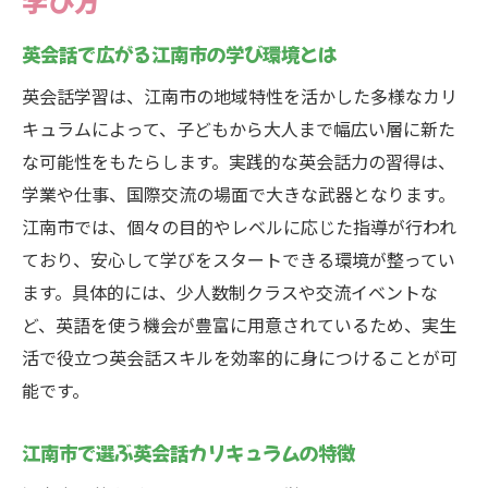
学び方
英会話力を実用的に伸ばす江南市の方法
英会話カリキュラムで得られる実践力
英会話で広がる江南市の学び環境とは
江南市で役立つ英会話学習のポイント
英会話学習は、江南市の地域特性を活かした多様なカリ
日常会話からビジネス英語へのステップア
キュラムによって、子どもから大人まで幅広い層に新た
ップ
な可能性をもたらします。実践的な英会話力の習得は、
江南市の英会話学習で目指すべき目標
学業や仕事、国際交流の場面で大きな武器となります。
英会話力強化に必要な学習プランの立て方
江南市では、個々の目的やレベルに応じた指導が行われ
ており、安心して学びをスタートできる環境が整ってい
江南市ならではの英会話カリキュラム徹底解説
ます。具体的には、少人数制クラスや交流イベントな
江南市独自の英会話カリキュラムとは
ど、英語を使う機会が豊富に用意されているため、実生
地域性を活かした英会話レッスン内容
活で役立つ英会話スキルを効率的に身につけることが可
英会話教室選びで大切なチェックポイント
能です。
英会話カリキュラムの実践例と効果
江南市の教室が提供するサポート体制
江南市で選ぶ英会話カリキュラムの特徴
英会話カリキュラム選びの成功事例を紹介