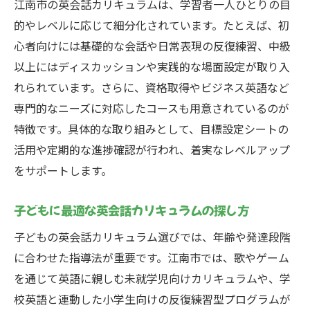
江南市の英会話カリキュラムは、学習者一人ひとりの目
子どもから大人まで満足できる英会話の選び方
的やレベルに応じて細分化されています。たとえば、初
年齢別に選ぶ英会話カリキュラムの基準
心者向けには基礎的な会話や日常表現の反復練習、中級
以上にはディスカッションや実践的な場面設定が取り入
子どもの英語教育に適した学び方の工夫
れられています。さらに、資格取得やビジネス英語など
大人におすすめの英会話学習法とは
専門的なニーズに対応したコースも用意されているのが
家族で通える英会話教室の選び方
特徴です。具体的な取り組みとして、目標設定シートの
成長段階に合わせた英会話カリキュラム選
活用や定期的な進捗確認が行われ、着実なレベルアップ
び
をサポートします。
英会話で得られる家族のコミュニケーショ
ン力
子どもに最適な英会話カリキュラムの探し方
忙しい人にも最適な英会話学習の工夫
子どもの英会話カリキュラム選びでは、年齢や発達段階
忙しい人向け英会話カリキュラムの特徴
に合わせた指導法が重要です。江南市では、歌やゲーム
短時間でも効率的な英会話学習法を紹介
を通じて英語に親しむ未就学児向けカリキュラムや、学
オンライン対応の英会話学習の利点
校英語と連動した小学生向けの反復練習型プログラムが