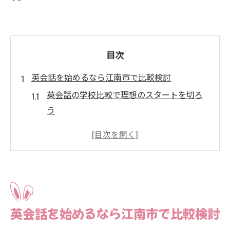
目次
英会話を始めるなら江南市で比較検討
英会話の学校比較で理想のスタートを切ろ
う
江南市で英会話を学ぶ魅力やメリットを紹
介
英会話選びで失敗しないための事前準備と
は
比較ポイントから見える英会話教室の特徴
英会話を始めるなら江南市で比較検討
学校比較が英会話上達に与える効果につい
て