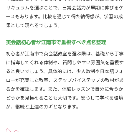
オンラインと対面英会話の違いを解説
リキュラムを選ぶことで、日常会話力が早期に伸びるケ
英会話学習で迷うオンラインと対面の選び
ースもあります。比較を通じて得た納得感が、学習の成
方
果として現れるでしょう。
オンライン英会話と対面教室の比較ポイン
ト
英会話初心者が江南市で重視すべき点を整理
英会話継続に適した学習スタイルを考える
初心者が江南市で英会話教室を選ぶ際は、基礎から丁寧
自宅学習派と通学派の英会話のメリット比
に指導してくれる体制や、質問しやすい雰囲気を重視す
較
ると良いでしょう。具体的には、少人数制や日本語フォ
英会話学校比較で分かる学び方の違いを解
ローが充実した教室、ステップバイステップの教材があ
説
るかを確認します。また、体験レッスンで自分に合うか
体験レッスンで両方試して納得の英会話選
どうかを見極めることも大切です。安心して学べる環境
び
が、継続と上達のカギとなります。
料金やカリキュラムの比較ポイント紹介
英会話教室の料金比較で無理なく選ぶコツ