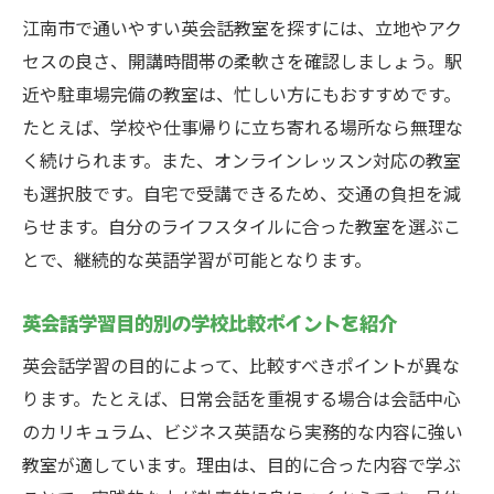
少人数制や年齢別クラスの英会話比較を解
江南市で通いやすい英会話教室を探すには、立地やアク
説
セスの良さ、開講時間帯の柔軟さを確認しましょう。駅
英会話体験が子ども教室選びに役立つ理由
近や駐車場完備の教室は、忙しい方にもおすすめです。
家庭と両立できる英会話教室選びの基準と
たとえば、学校や仕事帰りに立ち寄れる場所なら無理な
は
く続けられます。また、オンラインレッスン対応の教室
保護者が安心できる英会話教室の選び方
も選択肢です。自宅で受講できるため、交通の負担を減
らせます。自分のライフスタイルに合った教室を選ぶこ
満足できる英会話選びの極意まとめ
とで、継続的な英語学習が可能となります。
英会話学校比較で理想の教室に出会う秘訣
体験レッスンを活かした賢い英会話選びの
英会話学習目的別の学校比較ポイントを紹介
極意
英会話学習の目的によって、比較すべきポイントが異な
料金や講師など総合比較で納得の英会話教
ります。たとえば、日常会話を重視する場合は会話中心
室
のカリキュラム、ビジネス英語なら実務的な内容に強い
目的に合った英会話選びで学習満足度を高
教室が適しています。理由は、目的に合った内容で学ぶ
める