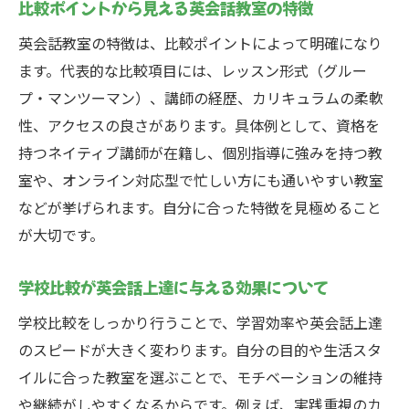
比較ポイントから見える英会話教室の特徴
ネイティブ講師に学べる環境の見極め方
英会話教室の特徴は、比較ポイントによって明確になり
英会話上達に欠かせない講師環境の比較方
ます。代表的な比較項目には、レッスン形式（グルー
法
プ・マンツーマン）、講師の経歴、カリキュラムの柔軟
ネイティブ講師と日本人講師の違いを知ろ
性、アクセスの良さがあります。具体例として、資格を
う
持つネイティブ講師が在籍し、個別指導に強みを持つ教
英会話教室選びで重視したい講師の質と経
室や、オンライン対応型で忙しい方にも通いやすい教室
験
などが挙げられます。自分に合った特徴を見極めること
ネイティブ講師がいる英会話のメリットを
が大切です。
解説
学校比較が英会話上達に与える効果について
英会話の学校比較で講師陣をどう評価する
か
学校比較をしっかり行うことで、学習効率や英会話上達
のスピードが大きく変わります。自分の目的や生活スタ
体験レッスンで感じる講師の魅力や指導力
イルに合った教室を選ぶことで、モチベーションの維持
とは
や継続がしやすくなるからです。例えば、実践重視のカ