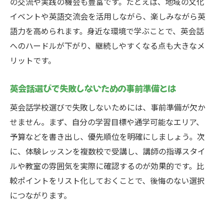
の交流や実践の機会も豊富です。たとえば、地域の文化
し方
イベントや英語交流会を活用しながら、楽しみながら英
体験レッスンを活用した英会話比較術
語力を高められます。身近な環境で学ぶことで、英会話
へのハードルが下がり、継続しやすくなる点も大きなメ
英会話体験レッスンの効果的な活用法を解
リットです。
説
体験で分かる英会話教室の雰囲気と講師の
英会話選びで失敗しないための事前準備とは
質
英会話学校選びで失敗しないためには、事前準備が欠か
英会話比較は体験レッスン参加が決め手に
せません。まず、自分の学習目標や通学可能なエリア、
なる
予算などを書き出し、優先順位を明確にしましょう。次
実際の体験から見る英会話学校の違いを把
に、体験レッスンを複数校で受講し、講師の指導スタイ
握
ルや教室の雰囲気を実際に確認するのが効果的です。比
英会話体験後に比較するべきポイントとは
較ポイントをリスト化しておくことで、後悔のない選択
何か
につながります。
体験レッスンで英会話教室選びに自信が持
てる