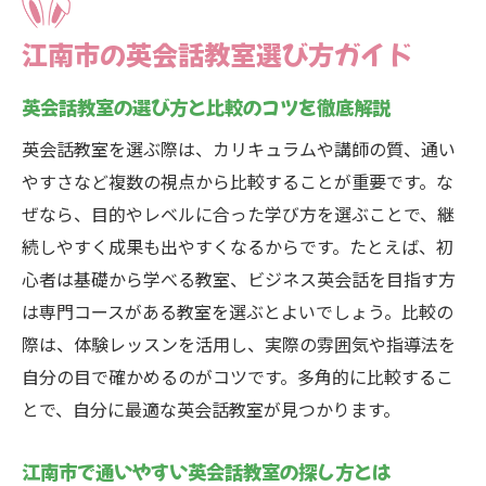
カリキュラム内容から見る英会話学校の違
い
江南市の英会話教室選び方ガイド
英会話学習費用を賢く抑える比較ポイント
英会話教室の選び方と比較のコツを徹底解説
学校比較で注目したい英会話の授業内容と
は
英会話教室を選ぶ際は、カリキュラムや講師の質、通い
やすさなど複数の視点から比較することが重要です。な
月謝や教材費など英会話費用の比較を徹底
ぜなら、目的やレベルに合った学び方を選ぶことで、継
解説
続しやすく成果も出やすくなるからです。たとえば、初
英会話の目標別に適したカリキュラムを選
心者は基礎から学べる教室、ビジネス英会話を目指す方
ぶ
は専門コースがある教室を選ぶとよいでしょう。比較の
子ども向け英会話教室の選択基準とは
際は、体験レッスンを活用し、実際の雰囲気や指導法を
子どもに合う英会話教室の比較ポイント紹
自分の目で確かめるのがコツです。多角的に比較するこ
介
とで、自分に最適な英会話教室が見つかります。
英会話学校で重視したい子ども向け指導内
容
江南市で通いやすい英会話教室の探し方とは