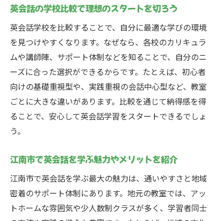
英会話の学校比較で理想のスタートを切ろう
英会話初心者が江南市で重視すべき点を整
英会話学校を比較することで、自分に最適な学びの環境
理
を見つけやすくなります。なぜなら、各校のカリキュラ
江南市の英会話教室選び方ガイド
ムや講師陣、サポート体制などを知ることで、自分のニ
英会話教室の選び方と比較のコツを徹底解
ーズに合った選択ができるからです。たとえば、初心者
説
向けの基礎重視型や、実践重視の会話中心型など、教室
江南市で通いやすい英会話教室の探し方と
ごとに大きな違いがあります。比較を通じて納得感を得
は
ることで、安心して英会話学習をスタートできるでしょ
英会話学習目的別の学校比較ポイントを紹
う。
介
教室選びでチェックしたい英会話の重要項
江南市で英会話を学ぶ魅力やメリットを紹介
目
江南市で英会話を学ぶ最大の魅力は、通いやすさと地域
英会話教室の雰囲気や設備も比較に活用し
密着のサポート体制にあります。地元の教室では、アッ
よう
トホームな雰囲気や少人数制クラスが多く、学習者同士
英会話選びに役立つ体験談や口コミの活か