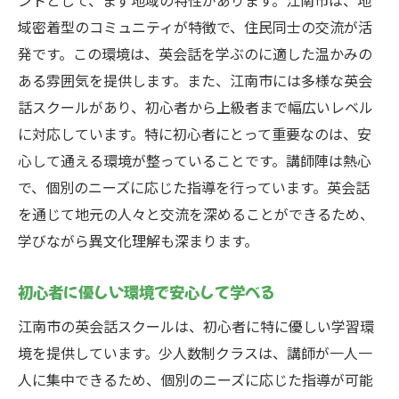
ントとして、まず地域の特性があります。江南市は、地
性
域密着型のコミュニティが特徴で、住民同士の交流が活
効果的な学習スケジュールの作成方法
発です。この環境は、英会話を学ぶのに適した温かみの
プラン見直しで学習効果を最大化
ある雰囲気を提供します。また、江南市には多様な英会
進捗を測るための具体的な方法
話スクールがあり、初心者から上級者まで幅広いレベル
柔軟に対応できるプランの組み立て方
に対応しています。特に初心者にとって重要なのは、安
自分だけのオリジナルプランを作るコツ
心して通える環境が整っていることです。講師陣は熱心
で、個別のニーズに応じた指導を行っています。英会話
を通じて地元の人々と交流を深めることができるため、
学びながら異文化理解も深まります。
初心者に優しい環境で安心して学べる
江南市の英会話スクールは、初心者に特に優しい学習環
境を提供しています。少人数制クラスは、講師が一人一
人に集中できるため、個別のニーズに応じた指導が可能