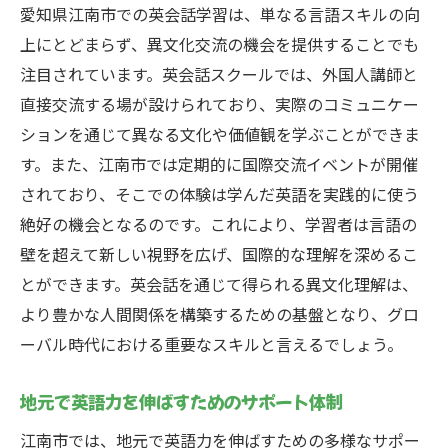
異文化交流を通じた価値観の広がり
愛知県江南市での英会話学習は、単なる言語スキルの向
表現力を高めるための具体的なメソッド
上にとどまらず、異文化交流の機会を提供することでも
注目されています。英会話スクールでは、外国人講師と
日常生活に役立つフレーズの習得
直接交流する場が設けられており、実際のコミュニケー
文化背景を理解することの重要性
ションを通じて異なる文化や価値観を学ぶことができま
多様な国籍の講師から学ぶメリット
す。また、江南市では定期的に国際交流イベントが開催
英会話学習を続けるためのモチベーション維持
されており、そこでの体験は学んだ英語を実践的に使う
法
絶好の機会となるのです。これにより、学習者は言語の
学習仲間との交流でモチベーションをアッ
壁を超えて新しい視野を広げ、国際的な理解を深めるこ
プ
とができます。英会話を通じて得られる異文化理解は、
定期的な目標設定と達成感の重要性
より豊かな人間関係を構築するための基盤となり、グロ
楽しく学ぶための工夫とアイデア
ーバル時代における重要なスキルと言えるでしょう。
成果を確認しながらの学習の進め方
地元で英語力を伸ばすためのサポート体制
興味を持続させるための多様なアプローチ
江南市では、地元で英語力を伸ばすための多様なサポー
挫折しないための心構えと実践方法