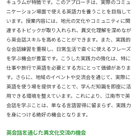
キュラムが特徴です。このアプローチは、実際のコミュ
コストパフォーマンスを重視した選び方
ニケーション場面で使える英語力を養うことを目指して
地域の評判を参考にする重要性
います。授業内容には、地元の文化やコミュニティに関
ビジネス英語から旅行英語まで目的別の英会話
連するトピックが取り入れられ、異文化理解を深めなが
学習のすすめ
ら英会話スキルを高めることができます。また、実践的
ビジネスシーンで役立つ英会話のスキル
な会話練習を重視し、日常生活で直ぐに使えるフレーズ
を学ぶ機会が豊富です。こうした実践力の強化は、特に
旅行英語で自由な旅を楽しむ方法
仕事や旅行で英語を必要とする方にとって価値がありま
目的に応じた学習プランの立て方
す。さらに、地域のイベントや交流会を通じて、実際に
専門用語を効率よく学ぶためのテクニック
英語を使う場を提供することで、学んだ知識を即座に活
多様なニーズに応えるプログラムの特徴
用できる環境を整えています。これにより、江南市で英
異なる目的での学び方とその効果
会話を学ぶことは、単なる言語習得に留まらず、実践力
江南市の英会話教室で学ぶ異文化理解と実用的
を身につける絶好の機会となります。
な表現力
実践的な会話力を養うためのカリキュラム
英会話を通じた異文化交流の機会