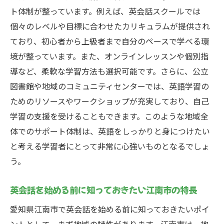
ト体制が整っています。例えば、英会話スクールでは
江南市で英語力を高めるためのオンラインリソ
個々のレベルや目標に合わせたカリキュラムが提供され
ース活用術
ており、初心者から上級者まで自分のペースで学べる環
便利なオンラインツールで自主学習をサポ
境が整っています。また、オンラインレッスンや個別指
ート
導など、柔軟な学習方法も選択可能です。さらに、公立
動画と音声を活用した学習法
図書館や地域のコミュニティセンターでは、英語学習の
オンラインレッスンのメリットとその活用
ためのリソースやワークショップが充実しており、自己
法
学習の支援を受けることもできます。このような地域全
自宅でできるおすすめの英会話練習
体でのサポート体制は、英語をしっかりと身につけたい
デジタル教材を使った効果的な復習方法
と考える学習者にとって非常に心強いものとなるでしょ
リアルタイムで学ぶオプションの紹介
う。
英会話学習で目標達成を目指すためのカスタマ
英会話を始める前に知っておきたい江南市の特長
イズプラン
愛知県江南市で英会話を始める前に知っておきたいポイ
個人の目標に合わせたプランニングの重要