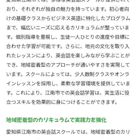
日常会話に役立つ表現を重点的に学ぶ
おり、それぞれが独自の魅力を持っています。初心者向
ロールプレイを活用した実践的トレーニン
けの基礎クラスからビジネス英語に特化したプログラム
グ
まで、幅広いニーズに応えるカリキュラムが整っていま
短期間で結果を出すための集中プラン
す。個別指導を重視し、生徒一人ひとりの進度や目標に
グループディスカッションで学ぶコミュニ
合わせた学習が可能です。さらに、地元の文化を取り入
ケーション力
れたレッスンにより、英会話を楽しみながら学ぶことが
実生活での活用を意識したレッスン内容
でき、地域密着型のアプローチが通いやすさを実現して
短期間学習で成果を上げるためのポイント
います。スクールによっては、少人数制クラスやオンラ
インレッスンを採用し、柔軟な学習環境を提供していま
初心者が知っておくべき江南市の英会話プログ
す。これにより、江南市での英会話学習は、実生活に役
ラムの選び方
立つスキルを効果的に身につけることができます。
自分に合ったスクール選びのコツ
プログラム選択で重要なポイント
地域密着型のカリキュラムで実践力を強化
初心者向けコースの特徴と利点
愛知県江南市の英会話スクールでは、地域密着型のカリ
体験レッスンで確認すべきポイント