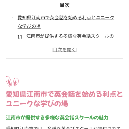
目次
愛知県江南市で英会話を始める利点とユニーク
な学びの場
江南市が提供する多様な英会話スクールの
魅力
地域密着型のカリキュラムで実践力を強化
英会話を通じた異文化交流の機会
地元で英語力を伸ばすためのサポート体制
英会話を始める前に知っておきたい江南市
愛知県江南市で英会話を始める利点と
の特長
ユニークな学びの場
初心者に優しい環境で安心して学べる
実践的な英会話スキルを短期間で習得するため
江南市が提供する多様な英会話スクールの魅力
の方法
愛知県江南市では、多様な英会話スクールが提供されて