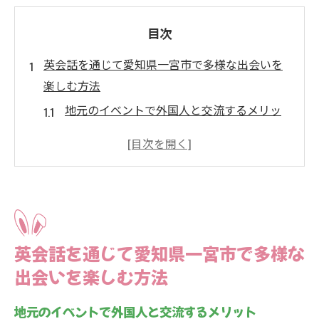
目次
英会話を通じて愛知県一宮市で多様な出会いを
楽しむ方法
地元のイベントで外国人と交流するメリッ
ト
英会話カフェでのリラックスしたコミュニ
ケーション
オンライン交流プラットフォームの活用法
ボランティア活動を通じた英会話実践
英会話を通じて愛知県一宮市で多様な
国際料理教室で文化と英語を学ぶ
出会いを楽しむ方法
英会話を通じた地域のコミュニティへの貢
献
地元のイベントで外国人と交流するメリット