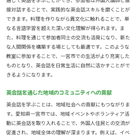
通じて英語を学ぶことができ、参加者は外国人講師と直
一宮市で英会話を使い外国人と自然に交流する
接対話することで、実践的な英会話スキルを磨くことが
コツ
できます。料理を作りながら異文化に触れることで、単
なる言語学習を超えた深い文化理解が得られます。ま
初対面の外国人との打ち解け方
た、料理を通じて参加者同士の交流も活発になり、新た
英会話で自信を持って会話するためのヒン
な人間関係を構築する場としても最適です。このような
ト
教室に参加することで、一宮市での生活がより充実した
文化的背景を考慮した会話アプローチ
ものとなり、英会話を日常生活に自然に活かすことがで
英会話を使ったインフォーマルな交流術
きるようになります。
異文化を尊重したコミュニケーションの重
要性
英会話を通じた地域のコミュニティへの貢献
英会話を用いた自然な関係構築のテクニッ
英会話を学ぶことは、地域社会への貢献にもつながりま
ク
す。愛知県一宮市では、地域イベントやボランティア活
動に英会話を取り入れることで、外国人住民との交流が
促進され、地域全体の理解が深まります。例えば、イベ