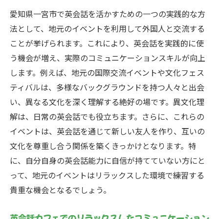
一宮市で外国人とのコミュニケーションを深め
愛知県一宮市で英会話を活かすための一つの実践的な方
る英会話活用術
法として、地元のイベントを利用して外国人と交流する
外国人講師とのマンツーマンレッスンの魅
ことが挙げられます。これにより、英会話を実践的に使
力
う機会が増え、実際のコミュニケーションスキルが向上
英語クラブ活動での仲間との交流
します。例えば、地元の国際交流イベントや文化フェス
英会話交流会での実践的な会話力向上
ティバルは、多様なバックグラウンドを持つ人々と出会
ローカル交流イベントでの英会話の活用
い、異なる文化を深く理解する絶好の場です。異文化理
異文化理解を深める英会話ワークショップ
解は、日常の英会話でも役立ちます。さらに、これらの
日常生活に英会話を取り入れる方法
イベントは、英会話を通じて新しい友人を作り、互いの
文化を尊重し合う関係を築くきっかけとなります。特
英会話が開く一宮市での新しい交流の扉
に、自分自身の英会話能力に自信が持てていない方にと
新しい友人とつながるための英会話の力
って、地元のイベントはリラックスした環境で練習する
多文化共生を促進するための英会話の役割
貴重な機会となるでしょう。
国際交流イベントでの積極的な活用法
職場でのグローバルなコミュニケーション
英会話カフェでのリラックスしたコミュニケーション