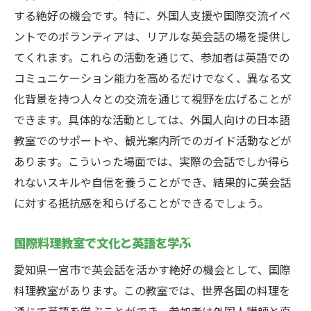
す
する絶好の機会です。特に、外国人支援や国際交流イベ
英会話を学びながら地域貢献する方法
ントでのボランティアは、リアルな英会話の場を提供し
英会話を通じた地元企業とのコラボレーシ
てくれます。これらの活動を通じて、参加者は英語での
ョン
コミュニケーション能力を高めるだけでなく、異なる文
オンラインリソースを使った英会話スキル
化背景を持つ人々との交流を通じて視野を広げることが
アップ
できます。具体的な活動としては、外国人向けの日本語
教室でのサポートや、観光案内所でのガイド活動などが
外国語を学ぶ上でのモチベーション維持法
あります。こういった場面では、実際の会話でしか得ら
英会話がもたらす一宮市での異文化体験の魅力
れないスキルや自信を養うことができ、結果的に英会話
異文化イベントに参加する楽しさ
に対する抵抗感を和らげることができるでしょう。
外国人から学ぶ新しい生活習慣や価値観
英会話を通じた異文化に対する理解と共感
国際料理教室で文化と英語を学ぶ
国際関係の構築を支援する英会話
愛知県一宮市で英会話を活かす絶好の機会として、国際
外国文化に触れる旅の計画と実行
料理教室があります。この教室では、世界各国の料理を
英会話を通じた文化交流の成功例