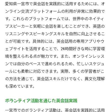
愛知県一宮市で英会話を実践的に活用するためには、オ
国際ビジネスの現場で活きる英会話
ンライン交流プラットフォームの利用が非常に効果的で
英会話を通じたプロフェッショナルネット
す。これらのプラットフォームでは、世界中のネイティ
ワークの構築
ブスピーカーと気軽に会話を楽しむことができ、英語の
異業種の外国人とつながるチャンスを広げ
リスニングやスピーキングスキルを自然に向上させるこ
る方法
とが可能です。具体的には、英会話用の専用アプリやウ
ェブサイトを活用することで、24時間好きな時に学習環
文化交流を通じた長期的な関係構築
境を整えられる点が魅力です。また、オンラインレッス
地域の国際会議での英会話の活用
ンでは自分のペースで進められるため、忙しいスケジュ
英会話を基盤とした国際プロジェクトの参
ールにも柔軟に対応できます。実際、多くの学習者がこ
加
の方法を通じて、英会話スキルだけでなく、異文化理解
愛知県一宮市で英会話を活かすための実践的な
も深めています。
アプローチ
日常生活で英会話を磨く具体的方法
ボランティア活動を通じた英会話実践
地元でのインターンシップで英会話を活か
一宮市でのボランティア活動は、英会話を実践的に活用