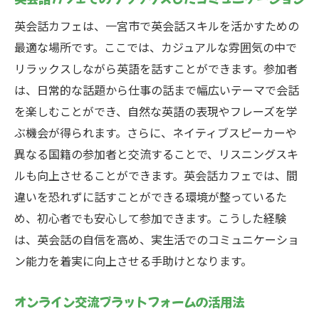
の促進
英会話カフェは、一宮市で英会話スキルを活かすための
地域の国際コミュニティに参加する方法
最適な場所です。ここでは、カジュアルな雰囲気の中で
異文化交流から得られる新しい視点
リラックスしながら英語を話すことができます。参加者
一宮市での異文化交流を英会話で実現するため
は、日常的な話題から仕事の話まで幅広いテーマで会話
のステップ
を楽しむことができ、自然な英語の表現やフレーズを学
初めての外国人とスムーズに会話を始める
ぶ機会が得られます。さらに、ネイティブスピーカーや
コツ
異なる国籍の参加者と交流することで、リスニングスキ
ルも向上させることができます。英会話カフェでは、間
異文化間の礼儀と英会話マナー
違いを恐れずに話すことができる環境が整っているた
言語バリアを越えるための効果的なアプロ
め、初心者でも安心して参加できます。こうした経験
ーチ
は、英会話の自信を高め、実生活でのコミュニケーショ
英会話を活かした異文化イベントの企画
ン能力を着実に向上させる手助けとなります。
異文化交流を通じた自己成長の楽しみ方
英語の力で地域の国際化に貢献する方法
オンライン交流プラットフォームの活用法
英会話で広がる一宮市での国際的な人脈づくり