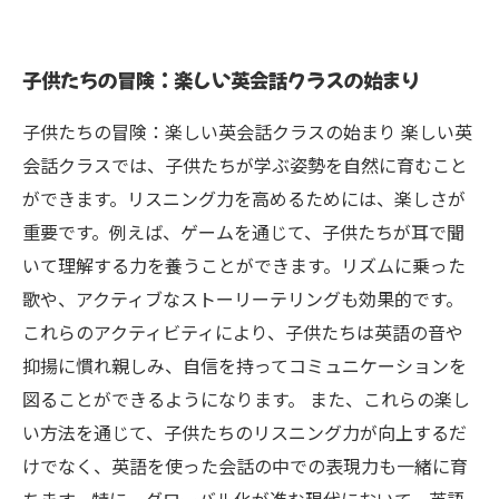
リスニングスキル向上の秘訣：楽しみながら学
ぶ方法
子供たちの冒険：楽しい英会話クラスの始まり
コミュニケーション能力を育てる：英語を通じ
た自信の獲得
子供たちの冒険：楽しい英会話クラスの始まり 楽しい英
未来のための準備：グローバル社会での英語力
会話クラスでは、子供たちが学ぶ姿勢を自然に育むこと
の重要性
ができます。リスニング力を高めるためには、楽しさが
楽しい英会話クラスでの発見：子供たちの成長
重要です。例えば、ゲームを通じて、子供たちが耳で聞
物語
いて理解する力を養うことができます。リズムに乗った
歌や、アクティブなストーリーテリングも効果的です。
これらのアクティビティにより、子供たちは英語の音や
抑揚に慣れ親しみ、自信を持ってコミュニケーションを
図ることができるようになります。 また、これらの楽し
い方法を通じて、子供たちのリスニング力が向上するだ
けでなく、英語を使った会話の中での表現力も一緒に育