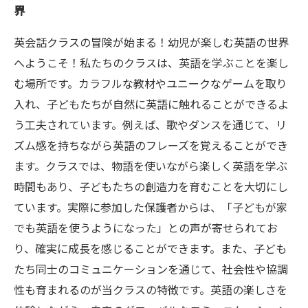
界
保護者の声：英会話クラスがもたらした子ども
の変化
英会話クラスの冒険が始まる！幼児が楽しむ英語の世界
英語を通じて広がる子どもたちの世界：国際感
へようこそ！私たちのクラスは、英語を学ぶことを楽し
覚を育む
む場所です。カラフルな教材やユニークなゲームを取り
未来への第一歩：楽しい英会話クラスで夢を育
入れ、子どもたちが自然に英語に触れることができるよ
てよう
う工夫されています。例えば、歌やダンスを通じて、リ
ズム感を持ちながら英語のフレーズを覚えることができ
ます。クラスでは、物語を使いながら楽しく英語を学ぶ
時間もあり、子どもたちの創造力を育むことを大切にし
ています。実際に参加した保護者からは、「子どもが家
でも英語を使うようになった」との声が寄せられてお
り、確実に成長を感じることができます。また、子ども
たち同士のコミュニケーションを通じて、社会性や協調
性も育まれるのが当クラスの特徴です。英語の楽しさを