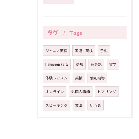
タグ
Tags
ジュニア英検
国連Jr.英検
子供
Haloween Party
愛知
英会話
留学
体験レッスン
英検
個別指導
オンライン
外国人講師
ヒアリング
スピーキング
文法
初心者