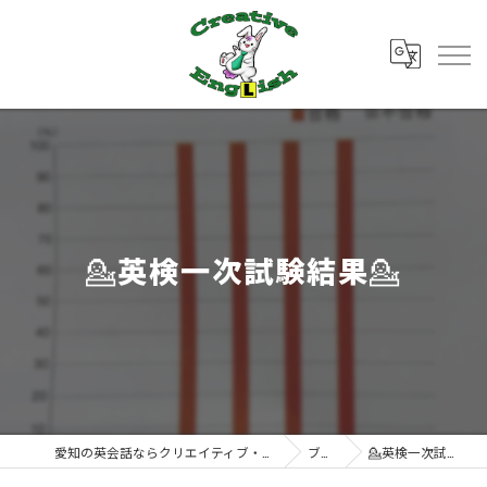
💁英検一次試験結果💁
愛知の英会話ならクリエイティブ・イングリッシュ
ブログ
💁英検一次試験結果💁